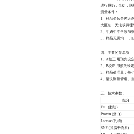
进行原奶，全奶，脱
测量条件
：
1、
样品必须是纯天
大区别，无法获得理
2、
牛奶中不含添加
3、
样品无需均一，但
四、
主要的菜单项：
1、
A校正 用预先设
2、
B校正 用预先设
3、
样品处理量
：
每小
4、
清洗测量管道。当
五、技术参数：
组分
Fat (脂肪)
Protein (蛋白)
Lactose (乳糖)
SNF (脱脂干物质)