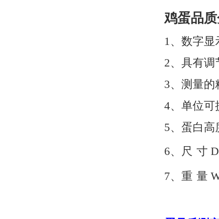
鸡蛋品质分
1、数字显示
2、具有
3、测量的精
4、单位可
5、蛋白高
6、
尺
寸
D
7、
重
量
W