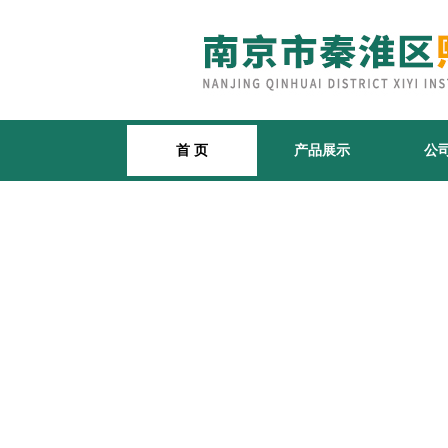
首 页
产品展示
公