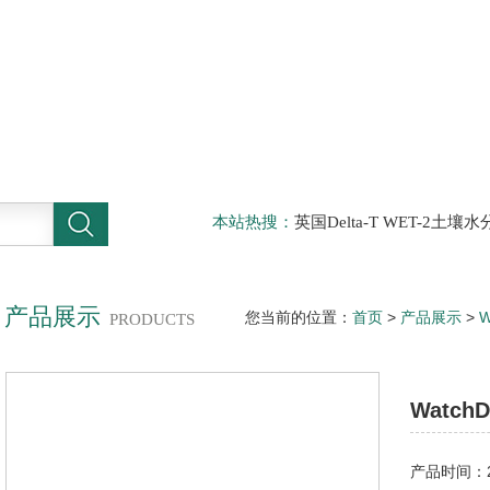
本站热搜：
英国Delta-T WET-2
仪，DELTA-T植物气孔计AP4，Sun
啤酒分析仪，牛奶分析仪，牛奶冰点
滤机，牛奶体细胞仪
产品展示
您当前的位置：
首页
>
产品展示
>
PRODUCTS
监测站
> WatchDog2475Watc
Watc
产品时间：20