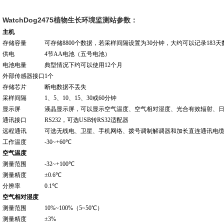
WatchDog2475植物生长环境监测站
参数：
主机
存储容量
可存储8800个数据，若采样间隔设置为30分钟，大约可以记录183天
供电
4节AA电池（五号电池）
电池电量
典型情况下约可以使用12个月
外部传感器接口
1个
存储芯片
断电数据不丢失
采样间隔
1、5、10、15、30或60分钟
显示屏
液晶显示屏，可以显示空气温度、空气相对湿度、光合有效辐射、
通讯接口
RS232，可选USB转RS32适配器
远程通讯
可选无线电、卫星、手机网络、拨号调制解调器和加长直连通讯电
工作温度
-30~+60℃
空气温度
测量范围
-32~+100℃
测量精度
±0.6℃
分辨率
0.1℃
空气相对湿度
测量范围
10%~100%（5~50℃）
测量精度
±3%