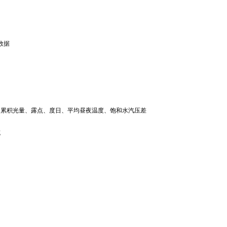
数据
日累积光量、露点、度日、平均昼夜温度、饱和水汽压差
缆