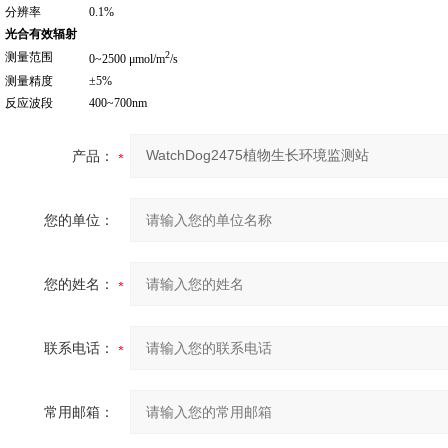
分辨率
0.1%
光合有效辐射
2
测量范围
0~2500 μmol/m
/s
测量精度
±5%
反应波段
400~700nm
产品：
您的单位：
您的姓名：
联系电话：
常用邮箱：