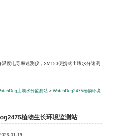
土壤水分温度电导率速测仪，SM150便携式土壤水分速测
Scan 植物冠层分析仪，ML3 便携式土壤水分测量仪,
仪，盖勃乳脂离心机，肉质嫩度仪，牛奶杂质度过
WatchDog土壤水分监测站
>
WatchDog2475植物环境
hDog2475植物生长环境监测站
hDog2475植物生长环境监测站
26-01-19