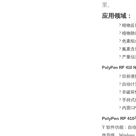
里。
应用领域：
?
植物反
?
植物胁
?
色素组
?
氮素含
?
产量估
PolyPen RP 4
?
目前便
?
自动计
?
非破坏
?
手持式
?
内置
GP
PolyPen RP 410
Ÿ
软件功能：自动
件升级，
Windows