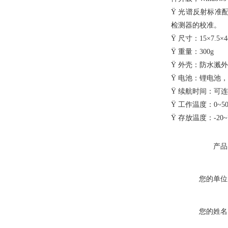
Ÿ
光谱反射标准配
检测器的校准。
Ÿ
尺寸：15×
7.5
×
4
Ÿ
重量：300g
Ÿ
外壳：防水溅外
Ÿ
电池：锂电池，
Ÿ
续航时间：可连
Ÿ
工作温度：0~5
Ÿ
存放温度：-20~
产品
您的单位
您的姓名