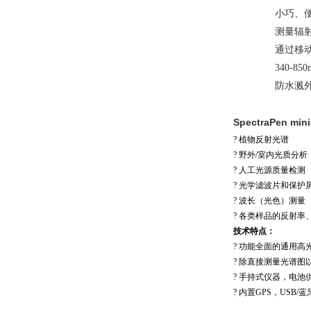
小巧、
测量辐
通过移
340-8
防水溅
SpectraPen 
?
植物反射光谱
?
野外
/
室内光质分析
?
人工光源质量检测
?
光学滤波片和保护
?
波长（光色）测量
?
各类样品的反射率
技术特点：
?
功能全面的通用高
?
除直接测量光谱图
?
手持式仪器，电池
?
内置
GPS
，
USB/
蓝