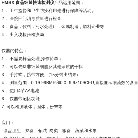
HMBX 食品细菌快速检测仪
产品运用范围：
1． 卫生监督和卫生防疫利用他进行保障等活动。
2． 医院部门消毒质量进行检查
3． 食品，饮料，污水处理厂，金属制造，燃料企业等
4． 出入境检验检疫局。
仪器的特点：
1． 不需要样品处理,操作简单；
2． 可以去除非细菌细胞及其他杂质的干扰；
3． 手持式，携带方便。(15分钟出结果)
4． 测量范围：0-19.99BMR和0.0- 9.9×109CFU,直接显示细菌数的含
5． 使用4节AA电池
6． 仪器带记忆功能
7. 可以检测液体，固体，粉末等
应用：
l 食品卫生，熟食，领域 肉类，粮食，蔬菜和水果