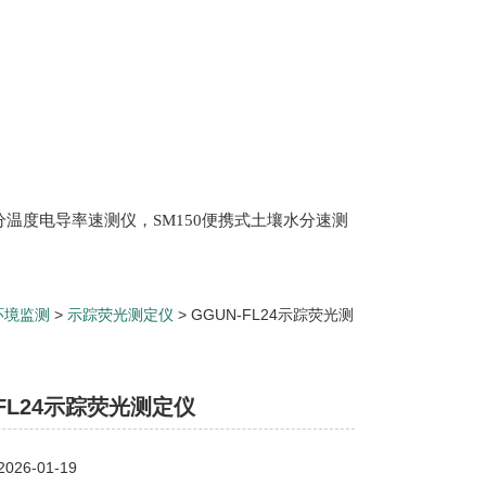
土壤水分温度电导率速测仪，SM150便携式土壤水分速测
Scan 植物冠层分析仪，ML3 便携式土壤水分测量仪,
仪，盖勃乳脂离心机，肉质嫩度仪，牛奶杂质度过
环境监测
>
示踪荧光测定仪
> GGUN-FL24示踪荧光测
-FL24示踪荧光测定仪
26-01-19