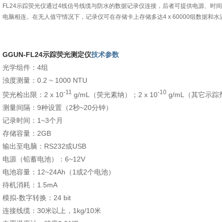
FL24示踪荧光仪通过4线信号线缆与防水的数据记录仪连接，后者可提供电源、时间
电脑相连。在无人值守情况下，记录仪可在存储卡上存储多达4 x 60000组数据和水温
GGUN-FL24示踪荧光测定仪
技术参数
光学组件：4组
浊度测量：0.2 ~ 1000 NTU
-11
-10
荧光检出限：2 x 10
g/mL（荧光素纳）；2 x 10
g/mL（其它示踪
测量间隔：9种设置（2秒~20分钟）
记录时间：1~3个月
存储容量：2GB
输出至电脑：RS232或USB
电源（铅蓄电池）：6~12V
电池容量：12~24Ah（1或2个电池）
待机消耗：1.5mA
模拟-数字转换：24 bit
连接线缆：30米以上，1kg/10米