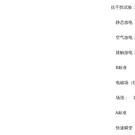
抗干扰试验
静态放电（ESD;
空气放电：±8
接触放电：±4
B标准
电磁场（EN 61
场强： 10 
A标准
快速瞬变（脉冲；