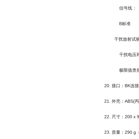
信号线： ±1 kV
B标准
干扰放射试验
干扰电压和射频干
极限值类别
20. 接口：BK
21. 外壳：ABS
22. 尺寸：200 x 
23. 质量：290