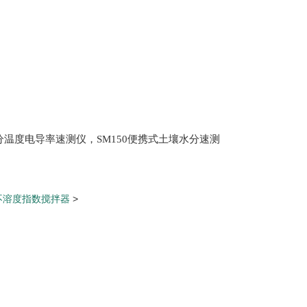
土壤水分温度电导率速测仪，SM150便携式土壤水分速测
Scan 植物冠层分析仪，ML3 便携式土壤水分测量仪,
仪，盖勃乳脂离心机，肉质嫩度仪，牛奶杂质度过
不溶度指数搅拌器
>