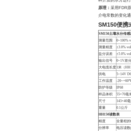
种介质的水分进行
原理：
采用FDR
介电常数的变化通
SM150便
SM150土壤水分传感
测量范围
0~100% v
测量精度
±3.0% 
盐分误差
±5.0% 
输出信号
0~1V差
大电缆长度
1米（HH
供电
5~14V 
工作温度
-20~+60
防护等级
IP68
样品体积
55×70
尺寸
143×4
重量
0.1公斤
HH150读数表
精度
全量程的0
分辨率
电压读数的