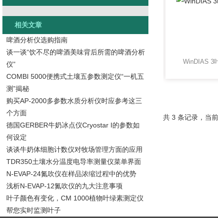
相关文章
啤酒分析仪选购指南
谈一谈“饮不尽的啤酒美味背后所需的啤酒分析
WinDIAS
仪”
COMBI 5000便携式土壤五参数测定仪“一机五
测”揭秘
购买AP-2000多参数水质分析仪时应参考这三
个方面
共 3 条记录，当前
德国GERBER牛奶冰点仪Cryostar I的参数如
何设定
谈谈牛奶体细胞计数仪对牧场管理方面的应用
TDR350土壤水分温度电导率测量仪菜单界面
N-EVAP-24氮吹仪在样品浓缩过程中的优势
浅析N-EVAP-12氮吹仪的九大注意事项
叶子颜色有变化，CM 1000植物叶绿素测定仪
帮您实时监测叶子