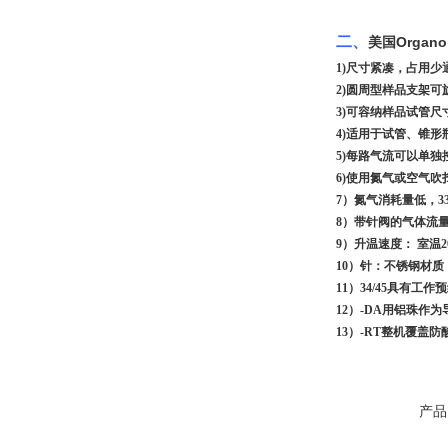
二、
美国Organo
1
)尺寸紧凑，占用少
2
)圆周型样品支架可
3
)可容纳样品试管尺寸
4
)适用于试管、锥形
5
)每路气流可以单独
6
)使用氮气或空气吹
7
）氮气消耗量低，330
8
）带针阀的气体流
9）升温速度： 室温2
10
）针：不锈钢材质，
11）34/45具有工
12）-DA用铝珠作
13）-RT整机覆盖
产品