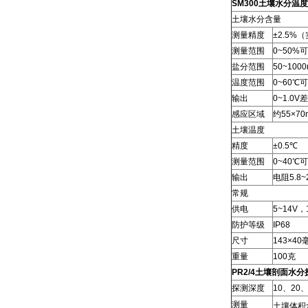
SM300土壤水分温
土壤水分含量
测量精度
±2.5%
测量范围
0~50%
盐分范围
50~1000
温度范围
0~60℃
输出
0~1.0V
感应区域
约55×7
土壤温度
精度
±0.5℃
测量范围
0~40
输出
电阻5.8
常规
供电
5~14V
防护等级
IP68
尺寸
143×4
重量
100克
PR2/4土壤剖面水分
探测深度
10、20
测量
土壤体积