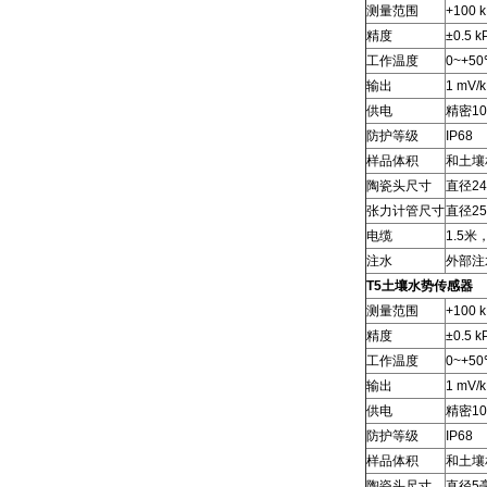
测量范围
+100 k
精度
±0.5 k
工作温度
0~+5
输出
1 mV/
供电
精密10
防护等级
IP68
样品体积
和土壤
陶瓷头尺寸
直径2
张力计管尺寸
直径2
电缆
1.5米
注水
外部注
T5土壤水势传感器
测量范围
+100 k
精度
±0.5 k
工作温度
0~+5
输出
1 mV/
供电
精密10
防护等级
IP68
样品体积
和土壤
陶瓷头尺寸
直径5