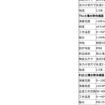
张力计管尺寸
长度2
电缆
1.5米
T5x土壤水势传感器
测量范围
+100 
精度
±0.5 k
工作温度
0~+5
输出
1 mV/
供电
精密10
防护等级
IP68
样品体积
和土壤
陶瓷头尺寸
直径5
张力计管尺寸
长度2
电缆
1.5米
EQ2土壤水势传感器
测量范围
0~-10
测量精度
±10 k
盐度工作范围
50~40
工作温度
0~+4
输出
约0.1