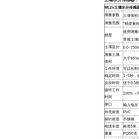
ML2x土壤水分传感
测量参数
土壤体积
测量范围
*精度量程是
使用测量
精度
常规土壤标
土壤盐分
0.0~250
测量土壤
大于95
体积
工作环境
可以长时
稳定时间
1~5秒
反应时间
优于0.5
循环工作
100%
时间
接口
输入电压：
外壳材质
PVC
探针材质
不锈钢
电缆长度
标准5米，
重量
约350克