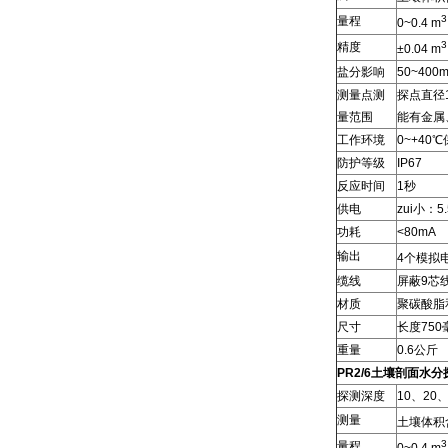
3
量程
0~0.4 m
3
精度
±0.04 m
盐分影响
50~400
测量点测
探点直径
量范围
能有金属
工作环境
0~+40
防护等级
IP67
反应时间
1秒
供电
zui小：5
功耗
<80mA
输出
4个模拟电
缆线
屏蔽9芯线
材质
聚碳酸脂
尺寸
长度750
重量
0.6公斤
PR2/6土壤剖面水分
探测深度
10、20
测量
土壤体积
3
量程