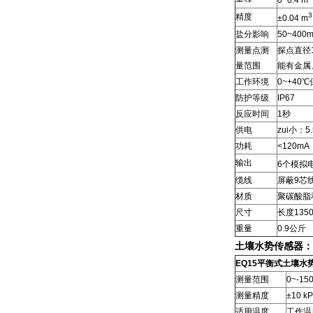
0~0.4 m
3
精度
±0.04 m
盐分影响
50~400
测量点测
探点直径
量范围
能有金属
工作环境
0~+40
防护等级
IP67
反应时间
1秒
供电
zui小：5
功耗
<120mA
输出
6个模拟电
缆线
屏蔽9芯线
材质
聚碳酸脂
尺寸
长度135
重量
0.9公斤
土壤水势传感器：
EQ15平衡式土壤水
测量范围
0~-15
测量精度
±10 k
适用温度
工作温