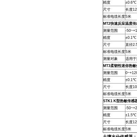
精度
±0.6℃
尺寸
长度12
标准电缆长度
5米
MT2快速反应温度传
测量范围
-50~+
精度
±0.1℃
尺寸
直径2.
标准电缆长度
5米
测量对象
适用于
MT3柔韧性迷你热敏
测量范围
0~+1
精度
±0.1℃
尺寸
长度10
标准电缆长度
5米
STK1 K型热敏传感
测量范围
-50~+
精度
±1.5℃
尺寸
长度12
标准电缆长度
5米
土壤水分传感器：