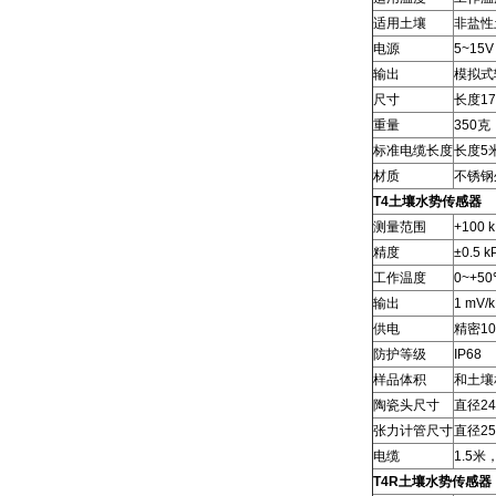
适用土壤
非盐性土
电源
5~15
输出
模拟式输
尺寸
长度1
重量
350
标准电缆长度
长度5
材质
不锈钢
T4土壤水势传感器
测量范围
+100 k
精度
±0.5 k
工作温度
0~+5
输出
1 mV/
供电
精密10
防护等级
IP68
样品体积
和土壤
陶瓷头尺寸
直径2
张力计管尺寸
直径2
电缆
1.5米
T4R土壤水势传感器