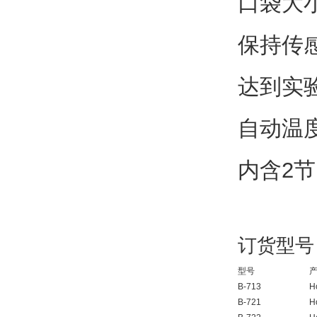
口袋大
保持传
达到实
自动温
内含2节
订货型号
型号
B-713
H
B-721
H