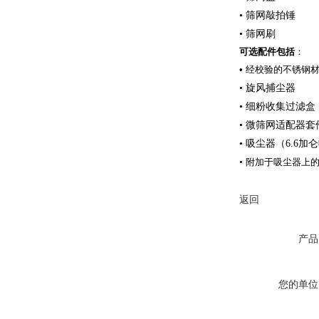
• 筛网敲拍锤
• 筛网刷
可选配件包括
：
•
经校验的
不锈钢
• 旋风捕尘器
• 细粉收集过滤盒
• 微筛网适配器套
• 吸尘器（6.6
•
附加
于吸尘器上
返回
产品
您的单位