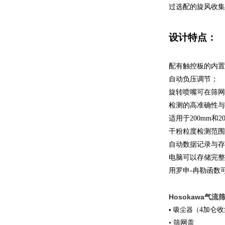
过选配的旋风收集
设计特点：
配有触控板的内置
自动负压调节；
旋转喷嘴可在筛网
检测的高准确性与
适用于200mm和
干粉粒度检测范围：2
自动数据记录与存
电脑可以存储完整
用罗申-冉勒函数可
Hosokawa气流
• 吸尘器（
4加仑
• 筛网盖