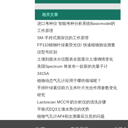
相关文章
进口考种仪 智能考种分析系统Basicmodel的
工作原理
SM-手持式测深仪的工作原理
FP110植物叶绿素荧光仪/ 快速植物胁迫测量
仪型号区别
土壤剖面水分仪图表全面显示土壤墒情变化
美国Spectrum 将发布一款新的光量子计
3415A
植物动态气孔计应用于哪些领域呢？
手持叶绿素仪助力玉米叶片光合作用参数变化
研究
Lactoscan MCC牛奶分析仪的清洗步骤
平衡式EQ3土壤水势仪的优势
植物气孔计AP4初次测量应注意的问题