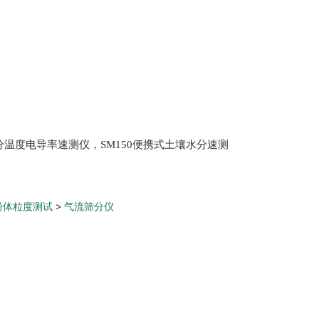
土壤水分温度电导率速测仪，SM150便携式土壤水分速测
Scan 植物冠层分析仪，ML3 便携式土壤水分测量仪,
仪，盖勃乳脂离心机，肉质嫩度仪，牛奶杂质度过
粉体粒度测试
>
气流筛分仪