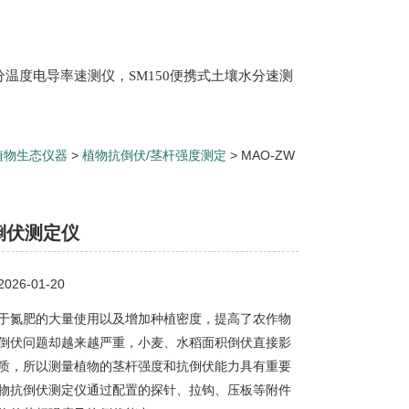
土壤水分温度电导率速测仪，SM150便携式土壤水分速测
Scan 植物冠层分析仪，ML3 便携式土壤水分测量仪,
仪，盖勃乳脂离心机，肉质嫩度仪，牛奶杂质度过
植物生态仪器
>
植物抗倒伏/茎杆强度测定
> MAO-ZW
倒伏测定仪
26-01-20
于氮肥的大量使用以及增加种植密度，提高了农作物
倒伏问题却越来越严重，小麦、水稻面积倒伏直接影
质，所以测量植物的茎杆强度和抗倒伏能力具有重要
物抗倒伏测定仪通过配置的探针、拉钩、压板等附件