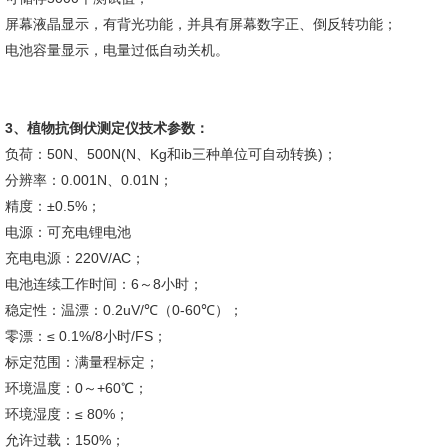
屏幕液晶显示，有背光功能，并具有屏幕数字正、倒反转功能；
电池容量显示，电量过低自动关机。
3、
植物抗倒伏测定仪
技术参数：
负荷：50N、500N(N、Kg和ib三种单位可自动转换)；
分辨率：0.001N、0.01N；
精度：±0.5%；
电源：可充电锂电池
充电电源：220V/AC；
电池连续工作时间：6～8小时；
稳定性：温漂：0.2uV/℃（0-60℃）；
零漂：≤ 0.1%/8小时/FS；
标定范围：满量程标定；
环境温度：0～+60℃；
环境湿度：≤ 80%；
允许过载：150%；