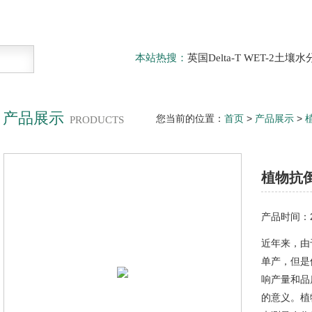
本站热搜：
英国Delta-T WET-2
仪，DELTA-T植物气孔计AP4，Sun
啤酒分析仪，牛奶分析仪，牛奶冰点
滤机，牛奶体细胞仪
产品展示
您当前的位置：
首页
>
产品展示
>
PRODUCTS
植物抗倒伏测定仪
植物抗
产品时间：20
近年来，由
单产，但是
响产量和品
的意义。植