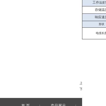
工作
温度
存储温
补充说明
响应速
形状
电缆长
验证码
上一篇：
SOEK
下一篇：
PNT 3
首 页
产品展示
公司介绍
|
|