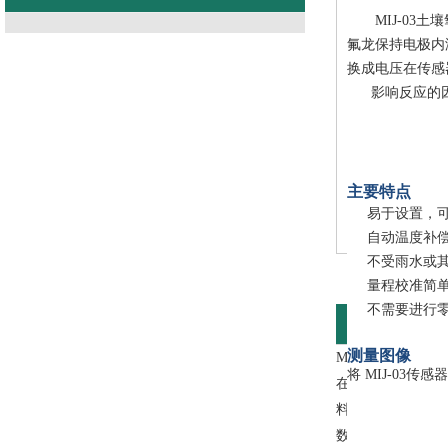
MIJ-0
氟龙保持电极内
换成电压在传感
影响反应的
主要特点
易于设置，
自动温度补
不受雨水或
量程校准简
不需要进行
产品介绍
测量图像
MIJ-03土壤
将
MIJ-03
传感器
在垂直方向上以2
料制成，可在大多
数据采集器。广泛