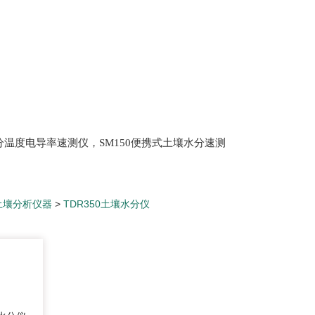
土壤水分温度电导率速测仪，SM150便携式土壤水分速测
Scan 植物冠层分析仪，ML3 便携式土壤水分测量仪,
仪，盖勃乳脂离心机，肉质嫩度仪，牛奶杂质度过
土壤分析仪器
>
TDR350土壤水分仪