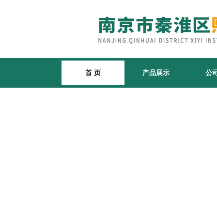
首 页
产品展示
公