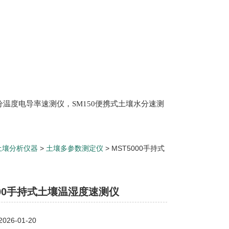
土壤水分温度电导率速测仪，SM150便携式土壤水分速测
Scan 植物冠层分析仪，ML3 便携式土壤水分测量仪,
仪，盖勃乳脂离心机，肉质嫩度仪，牛奶杂质度过
土壤分析仪器
>
土壤多参数测定仪
> MST5000手持式
000手持式土壤温湿度速测仪
26-01-20