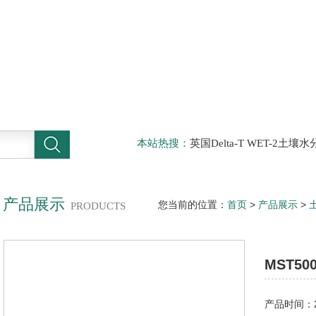
本站热搜：
英国Delta-T WET-2
仪，DELTA-T植物气孔计AP4，Sun
啤酒分析仪，牛奶分析仪，牛奶冰点
滤机，牛奶体细胞仪
产品展示
您当前的位置：
首页
>
产品展示
>
PRODUCTS
土壤温湿度速测仪
MST5
产品时间：20