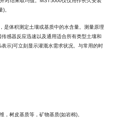
并对结果取均值。MST5000仅仅用作长久安装
量)。
类似，是体积测定土壤或基质中的水含量。测量原理
因传感器反应迅速以及通用适合所有类型土壤和
 %表示)可立刻显示灌溉水需求状况。与常用的时
。
维，树皮基质等，矿物基质(如岩棉)。