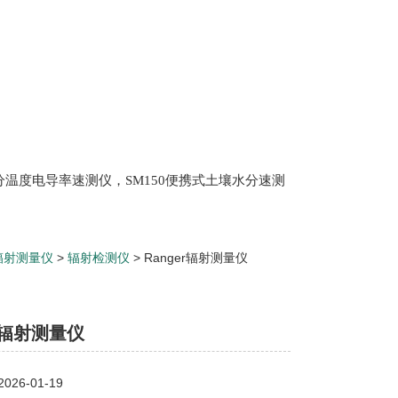
土壤水分温度电导率速测仪，SM150便携式土壤水分速测
Scan 植物冠层分析仪，ML3 便携式土壤水分测量仪,
仪，盖勃乳脂离心机，肉质嫩度仪，牛奶杂质度过
辐射测量仪
>
辐射检测仪
> Ranger辐射测量仪
er辐射测量仪
26-01-19