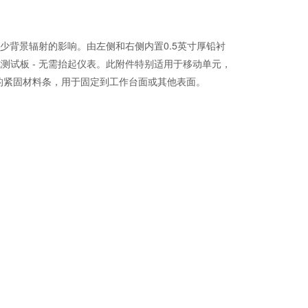
向屏蔽它以减少背景辐射的影响。由左侧和右侧内置0.5英寸厚铅衬
拭测试板 - 无需抬起仪表。此附件特别适用于移动单元，
的紧固材料条，用于固定到工作台面或其他表面。