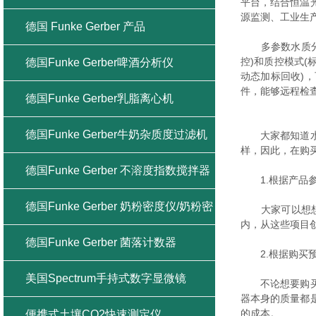
平台，结合恒温
源监测、工业生
德国 Funke Gerber 产品
多参数水质
控)和质控模式
德国Funke Gerber啤酒分析仪
动态加标回收)
件，能够远程检
德国Funke Gerber乳脂离心机
德国Funke Gerber牛奶杂质度过滤机
大家都知道水质
样，因此，在购
德国Funke Gerber 不溶度指数搅拌器
1.根据产品
德国Funke Gerber 奶粉密度仪/奶粉密
大家可以想想检
内，从这些项目
度计
德国Funke Gerber 菌落计数器
2.根据购买
美国Spectrum手持式数字显微镜
不论想要购买哪
器本身的质量都
的成本。
便携式土壤CO2快速测定仪