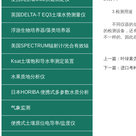
3.检测用途
英国DELTA-T EQ3土壤水势测量仪
不同仪器的使用
浮游生物培养器/藻类培养器
的检测设备，还
不一样的。因此
美国SPECTRUM辐射计/光合有效辐
上一篇：
叶绿素含
射/紫外辐射/总辐射
Ksat土壤饱和导水率测定装置
下一篇：
进口考种
水果质地分析仪
日本HORIBA 便携式多参数水质分析
仪
气象监测
便携式土壤原位电导率/盐度仪