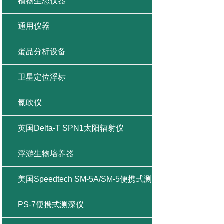
植物生态仪器
通用仪器
蛋品分析设备
卫星定位浮标
氮吹仪
英国Delta-T SPN1太阳辐射仪
浮游生物培养器
美国Speedtech SM-5A/SM-5便携式测
深仪
PS-7便携式测深仪