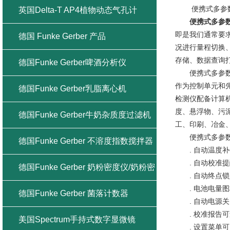
便携式多参数
英国Delta-T AP4植物动态气孔计
便携式多参
即是我们通常要
德国 Funke Gerber 产品
况进行量程切换
存储、数据查询
德国Funke Gerber啤酒分析仪
便携式多参数水
作为控制单元和
德国Funke Gerber乳脂离心机
检测仪配备计算
度、悬浮物、污
德国Funke Gerber牛奶杂质度过滤机
工、印刷、冶金
便携式多参数
德国Funke Gerber 不溶度指数搅拌器
. 自动温度补
. 自动校准提
德国Funke Gerber 奶粉密度仪/奶粉密
. 自动终点锁
. 电池电量图
度计
德国Funke Gerber 菌落计数器
. 自动电源关
. 校准报告可
美国Spectrum手持式数字显微镜
. 设置菜单可