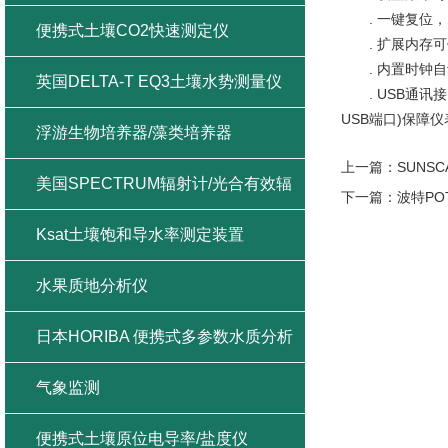
. 一键复位，
便携式土壤CO2快速测定仪
. 扩展内存可
. 内置时钟自
英国DELTA-T EQ3土壤水势测量仪
. USB通讯
USB端口)保障
浮游生物培养器/藻类培养器
上一篇：
SUNS
美国SPECTRUM辐射计/光合有效辐
下一篇：
波特PO
射/紫外辐射/总辐射
Ksat土壤饱和导水率测定装置
水果质地分析仪
日本HORIBA 便携式多参数水质分析
仪
气象监测
便携式土壤原位电导率/盐度仪