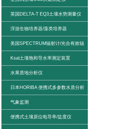
英国DELTA-T EQ3土壤水势测量仪
浮游生物培养器/藻类培养器
美国SPECTRUM辐射计/光合有效辐
射/紫外辐射/总辐射
Ksat土壤饱和导水率测定装置
水果质地分析仪
日本HORIBA 便携式多参数水质分析
仪
气象监测
便携式土壤原位电导率/盐度仪