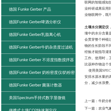
联网的智能感知
业科研成果应用
德国 Funke Gerber 产品
业物联网中，既
德国Funke Gerber啤酒分析仪
土壤水分测定仪
壤中的水分含量
德国Funke Gerber乳脂离心机
会贯穿整个种植
物的生长阶段不
德国Funke Gerber牛奶杂质度过滤机
经验才能指导灌溉
工作。使用时，
德国Funke Gerber 不溶度指数搅拌器
比该种作物这个
使用美国SPEC
德国Funke Gerber 奶粉密度仪/奶粉密
安排水源水量的
分，减少水浪费
度计
德国Funke Gerber 菌落计数器
美国Spectrum手持式数字显微镜
上一篇：
牛奶分
下一篇：
农业气
便携式土壤CO2快速测定仪