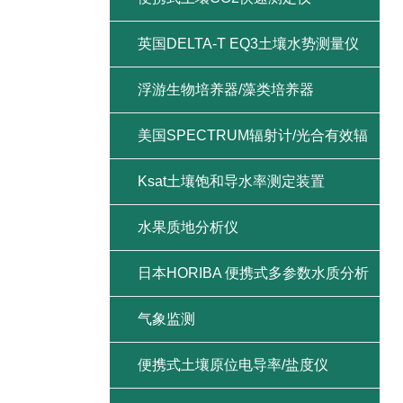
英国DELTA-T EQ3土壤水势测量仪
浮游生物培养器/藻类培养器
美国SPECTRUM辐射计/光合有效辐
射/紫外辐射/总辐射
Ksat土壤饱和导水率测定装置
水果质地分析仪
日本HORIBA 便携式多参数水质分析
仪
气象监测
便携式土壤原位电导率/盐度仪