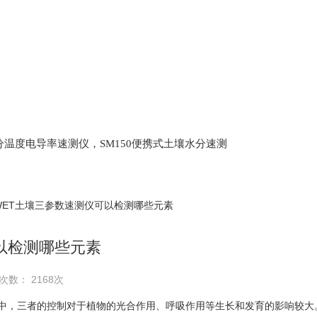
土壤水分温度电导率速测仪，SM150便携式土壤水分速测
Scan 植物冠层分析仪，ML3 便携式土壤水分测量仪,
仪，盖勃乳脂离心机，肉质嫩度仪，牛奶杂质度过
WET土壤三参数速测仪可以检测哪些元素
以检测哪些元素
次数： 2168次
，三者的控制对于植物的光合作用、呼吸作用等生长和发育的影响较大。同