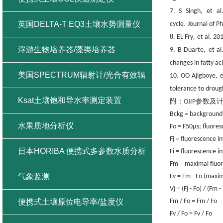
,
7. S Singh
et al
英国DELTA-T EQ3土壤水势测量仪
.
cycle
Journal of P
,
8. EL Fry
et al. 20
浮游生物培养器/藻类培养器
,
9. B Duarte
et al
changes in fatty ac
美国SPECTRUM辐射计/光合有效辐
,
10. OO Ajigboye
e
tolerance to droug
射/紫外辐射/总辐射
Ksat土壤饱和导水率测定装置
附：
参数及
OJIP
Bckg = background
水果质地分析仪
Fo = F50μs; fluores
Fj = fluorescence in
日本HORIBA 便携式多参数水质分析
Fi = fluorescence in
Fm = maximal fluor
仪
气象监测
Fv = Fm - Fo (maxim
Vj = (Fj - Fo) / (Fm -
便携式土壤原位电导率/盐度仪
Fm / Fo = Fm / Fo
Fv / Fo = Fv / Fo