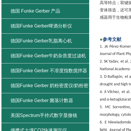
高等特点；双键
变体筛选，还可
德国 Funke Gerber 产品
感器用于生物检测
德国Funke Gerber啤酒分析仪
●
参考文献
德国Funke Gerber乳脂离心机
1. JA Pérez-Romer
Journal of Plant Ph
德国Funke Gerber牛奶杂质度过滤机
,
2. SK Yadav
et al.
National Academy o
德国Funke Gerber 不溶度指数搅拌器
,
3. D Balfagón
et 
drought and high 
德国Funke Gerber 奶粉密度仪/奶粉密
,
4. JI Vílchez
et al
and α-ketoglutara
度计
德国Funke Gerber 菌落计数器
5. MC Sorrentino
morphology, cytolo
美国Spectrum手持式数字显微镜
6. E Niewiadomsk
.
便携式土壤CO2快速测定仪
light
Journal of Pl