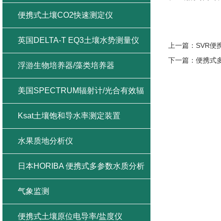
便携式土壤CO2快速测定仪
英国DELTA-T EQ3土壤水势测量仪
上一篇：
SVR
下一篇：
便携式
浮游生物培养器/藻类培养器
美国SPECTRUM辐射计/光合有效辐
射/紫外辐射/总辐射
Ksat土壤饱和导水率测定装置
水果质地分析仪
日本HORIBA 便携式多参数水质分析
仪
气象监测
便携式土壤原位电导率/盐度仪