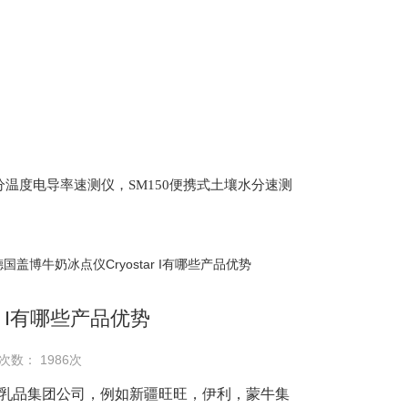
土壤水分温度电导率速测仪，SM150便携式土壤水分速测
Scan 植物冠层分析仪，ML3 便携式土壤水分测量仪,
仪，盖勃乳脂离心机，肉质嫩度仪，牛奶杂质度过
德国盖博牛奶冰点仪Cryostar I有哪些产品优势
r I有哪些产品优势
次数： 1986次
内各大乳品集团公司，例如新疆旺旺，伊利，蒙牛集