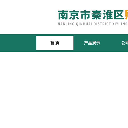
首 页
产品展示
公