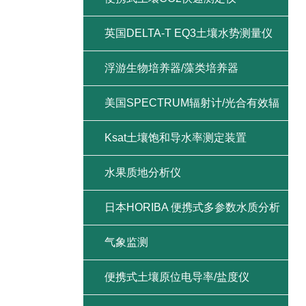
英国DELTA-T EQ3土壤水势测量仪
浮游生物培养器/藻类培养器
美国SPECTRUM辐射计/光合有效辐
射/紫外辐射/总辐射
Ksat土壤饱和导水率测定装置
水果质地分析仪
日本HORIBA 便携式多参数水质分析
仪
气象监测
便携式土壤原位电导率/盐度仪