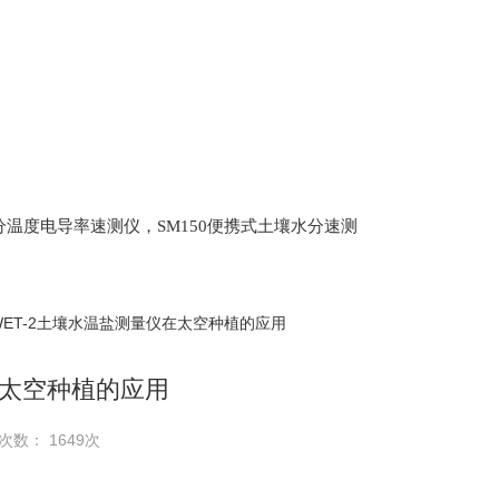
土壤水分温度电导率速测仪，SM150便携式土壤水分速测
Scan 植物冠层分析仪，ML3 便携式土壤水分测量仪,
仪，盖勃乳脂离心机，肉质嫩度仪，牛奶杂质度过
WET-2土壤水温盐测量仪在太空种植的应用
在太空种植的应用
次数： 1649次