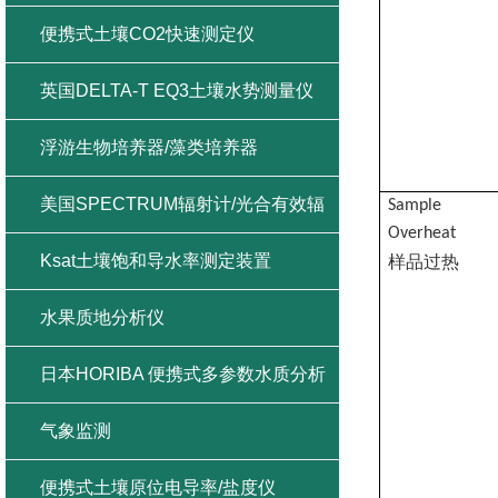
便携式土壤CO2快速测定仪
英国DELTA-T EQ3土壤水势测量仪
浮游生物培养器/藻类培养器
美国SPECTRUM辐射计/光合有效辐
Sample
Overheat
射/紫外辐射/总辐射
Ksat土壤饱和导水率测定装置
样品过热
水果质地分析仪
日本HORIBA 便携式多参数水质分析
仪
气象监测
便携式土壤原位电导率/盐度仪