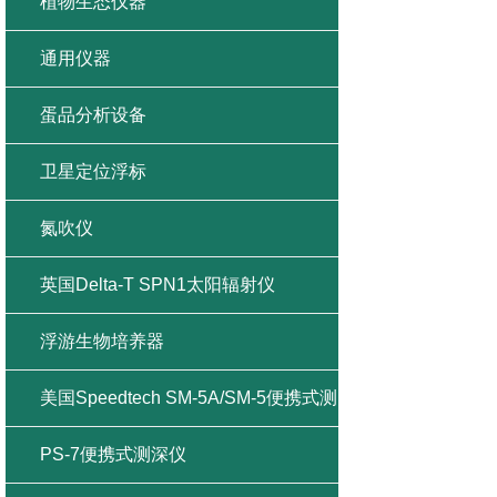
植物生态仪器
通用仪器
蛋品分析设备
卫星定位浮标
氮吹仪
英国Delta-T SPN1太阳辐射仪
浮游生物培养器
美国Speedtech SM-5A/SM-5便携式测
深仪
PS-7便携式测深仪