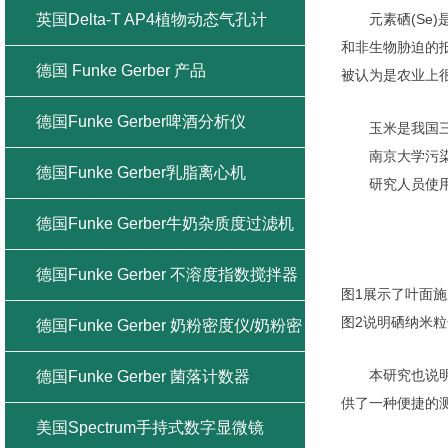
英国Delta-T AP4植物动态气孔计
元素硒(S
和非生物胁迫的
德国 Funke Gerber 产品
被认为是农业上
德国Funke Gerber啤酒分析仪
玉米是我国
南京大学污
德国Funke Gerber乳脂离心机
研究人员使用
德国Funke Gerber牛奶杂质度过滤机
德国Funke Gerber 不溶度指数搅拌器
图1展示了叶面
图2说明硒纳米
德国Funke Gerber 奶粉密度仪/奶粉密
度计
本研究也说明
德国Funke Gerber 菌落计数器
供了一种便捷的
美国Spectrum手持式数字显微镜