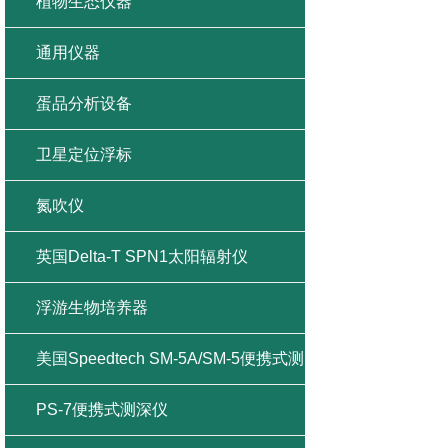
植物生态仪器
通用仪器
蛋品分析设备
卫星定位浮标
氮吹仪
英国Delta-T SPN1太阳辐射仪
浮游生物培养器
美国Speedtech SM-5A/SM-5便携式测
深仪
PS-7便携式测深仪