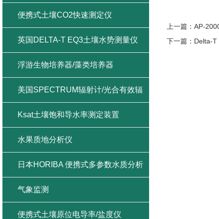
便携式土壤CO2快速测定仪
上一篇：
AP-2
英国DELTA-T EQ3土壤水势测量仪
下一篇：
Delt
浮游生物培养器/藻类培养器
美国SPECTRUM辐射计/光合有效辐
射/紫外辐射/总辐射
Ksat土壤饱和导水率测定装置
水果质地分析仪
日本HORIBA 便携式多参数水质分析
仪
气象监测
便携式土壤原位电导率/盐度仪