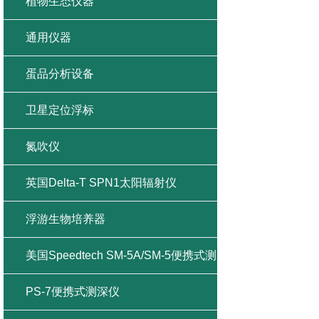
植物生态仪器
通用仪器
蛋品分析设备
卫星定位浮标
氮吹仪
英国Delta-T SPN1太阳辐射仪
浮游生物培养器
美国Speedtech SM-5A/SM-5便携式测
深仪
PS-7便携式测深仪