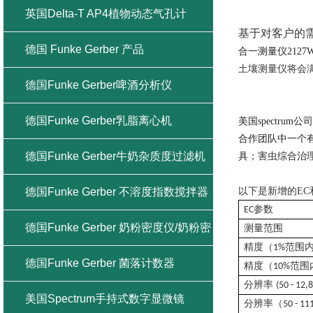
英国Delta-T AP4植物动态气孔计
基于对客户的
德国 Funke Gerber 产品
合一测量仪2127W
土壤测量仪将会
德国Funke Gerber啤酒分析仪
德国Funke Gerber乳脂离心机
美国spectr
合作团队中一个
德国Funke Gerber牛奶杂质度过滤机
具；害虫综合治理
德国Funke Gerber 不溶度指数搅拌器
以下是新增的EC
参数
EC
德国Funke Gerber 奶粉密度仪/奶粉密
测量范围
精度（
范围
1%
度计
德国Funke Gerber 菌落计数器
精度（
范围
10%
分辨率
(50 - 12,
美国Spectrum手持式数字显微镜
分辨率（
50 - 11