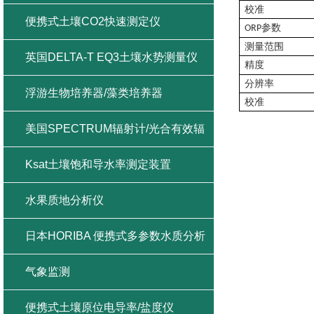
校准
便携式土壤CO2快速测定仪
参数
ORP
测量范围
英国DELTA-T EQ3土壤水势测量仪
精度
分辨率
浮游生物培养器/藻类培养器
校准
美国SPECTRUM辐射计/光合有效辐
射/紫外辐射/总辐射
Ksat土壤饱和导水率测定装置
水果质地分析仪
日本HORIBA 便携式多参数水质分析
仪
气象监测
便携式土壤原位电导率/盐度仪