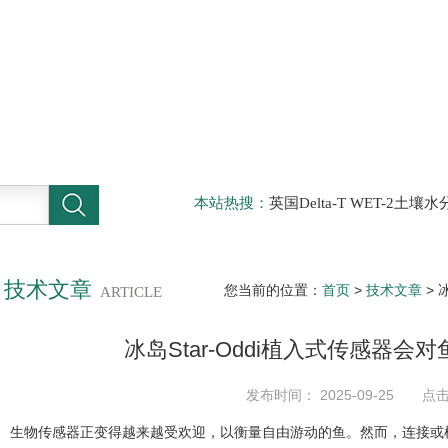
本站热搜：
英国Delta-T WET-2
仪，DELTA-T植物气孔计AP4，Sun
啤酒分析仪，牛奶分析仪，牛奶冰点
滤机，牛奶体细胞仪
技术文章
您当前的位置：
首页
>
技术文章
> 
ARTICLE
冰岛Star-Oddi植入式传感器
吗
发布时间： 2025-09-25 点
生物传感器正变得越来越受欢迎，以衡量自由游动的鱼。然而，连接或