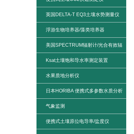
英国DELTA-T EQ3土壤水势测量仪
浮游生物培养器/藻类培养器
美国SPECTRUM辐射计/光合有效辐
射/紫外辐射/总辐射
Ksat土壤饱和导水率测定装置
水果质地分析仪
日本HORIBA 便携式多参数水质分析
仪
气象监测
便携式土壤原位电导率/盐度仪