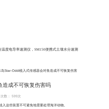
土壤水分温度电导率速测仪，SM150便携式土壤水分速测
Scan 植物冠层分析仪，ML3 便携式土壤水分测量仪,
仪，盖勃乳脂离心机，肉质嫩度仪，牛奶杂质度过
冰岛Star-Oddi植入式传感器会对鱼造成不可恢复伤害
会对鱼造成不可恢复伤害吗
击次数： 599次
植入这些装置不可避免地需要处理海洋动物。