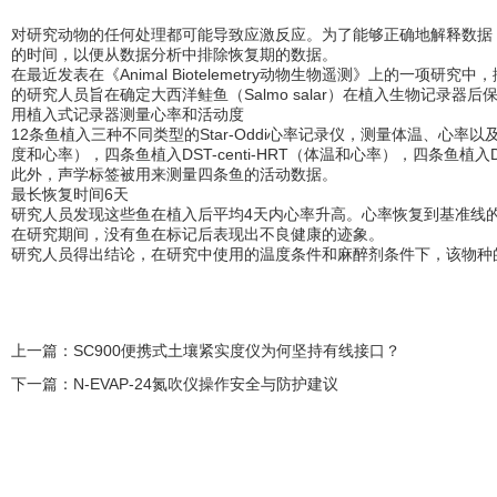
对研究动物的任何处理都可能导致应激反应。为了能够正确地解释数据
的时间，以便从数据分析中排除恢复期的数据。
在最近发表在《Animal Biotelemetry动物生物遥测》上的一项研究中
的研究人员旨在确定大西洋鲑鱼（Salmo salar）在植入生物记录器
用植入式记录器测量心率和活动度
12条鱼植入三种不同类型的Star-Oddi心率记录仪，测量体温、心率以及某
度和心率），四条鱼植入DST-centi-HRT（体温和心率），四条鱼植入DS
此外，声学标签被用来测量四条鱼的活动数据。
最长恢复时间6天
研究人员发现这些鱼在植入后平均4天内心率升高。心率恢复到基准线的
在研究期间，没有鱼在标记后表现出不良健康的迹象。
研究人员得出结论，在研究中使用的温度条件和麻醉剂条件下，该物种
上一篇：
SC900便携式土壤紧实度仪为何坚持有线接口？
下一篇：
N-EVAP-24氮吹仪操作安全与防护建议