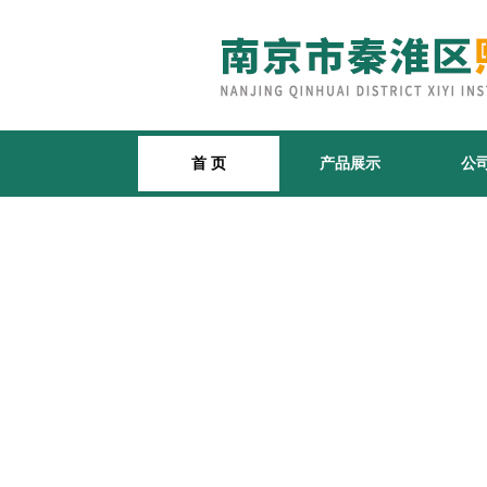
首 页
产品展示
公