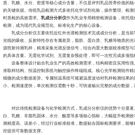
质、乳糖、水分、密度等核心成分含量，不仅是评判乳品营养价值的核
的关键依据。传统乳品检测方式多依托化学试剂化验，操作繁琐、检测
时质检的高效需求。
乳成分分析仪
作为乳业专用精密检测设备，依托现
检测，成为现代乳业规范化、标准化生产的核心设备。
乳成分分析仪主要依托近红外光谱检测技术完成成分分析，是当前乳
光线的吸收、反射特性存在专属差异，脂肪、蛋白质、乳糖等物质的光
源照射待测乳样，精准采集光谱反馈信号，结合内置大数据校准模型与
的具体含量。无需化学试剂、无需复杂预处理，即可一次性完成多项指
设备整体设计贴合乳业生产的高效检测需求，结构精密且实用性强。
准取样结构、恒温控制系统与触控操作终端组成。核心光学检测组件精
细微的成分数据差异。专属恒温系统可规避温度波动对乳样检测结果的
小、检测速度快，单次检测仅需数十秒，可快速输出完整的成分数据，
对比传统检测设备与化学检测方式，乳成分分析仪的优势十分显著。
白、乳糖、非脂乳固体、水分、酸度等多项核心指标，大幅提升检测效
测精度高、误差小，经过行业标准校准，数据贴合国标检测要求，能够
控提供可靠数据支撑。