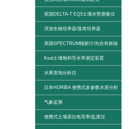
英国DELTA-T EQ3土壤水势测量仪
浮游生物培养器/藻类培养器
美国SPECTRUM辐射计/光合有效辐
射/紫外辐射/总辐射
Ksat土壤饱和导水率测定装置
水果质地分析仪
日本HORIBA 便携式多参数水质分析
仪
气象监测
便携式土壤原位电导率/盐度仪