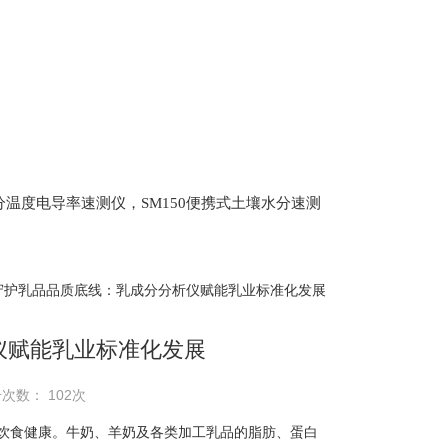
土壤水分温度电导率速测仪，SM150便携式土壤水分速测
Scan 植物冠层分析仪，ML3 便携式土壤水分测量仪,
仪，盖勃乳脂离心机，肉质嫩度仪，牛奶杂质度过
 守护乳品品质底线：乳成分分析仪赋能乳业标准化发展
仪赋能乳业标准化发展
击次数： 102次
食健康。牛奶、羊奶及各类加工乳品的脂肪、蛋白