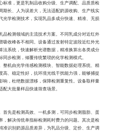
心标准，更是乳制品收购分级、生产调配、品质质检
周期长、人为误差大，无法适配奶源收购、生产线实
代光学检测技术，实现乳品多成分快速、精准、无损
品检测领域的主流技术方案。不同乳成分对近红外
谱吸收峰各不相同。设备通过发射特定波段近红外光
算法系统，快速解析光谱数据，精准换算出各类成分
标同步检测，倾覆传统繁琐的化学检测模式。
整机由光学传感检测模块、智能数据处理系统、精
度高、稳定性好，抗环境光线干扰能力强，能够捕捉
影响，杜绝数据漂移，保障检测重复性。设备取样量
适配大批量样品快速筛查场景。
首先是检测高效、一机多测，可同步检测脂肪、蛋
率，解决传统单指标检测耗时费力的问题。其次是检
精准识别奶源品质差异，为乳品分级、定价、生产调