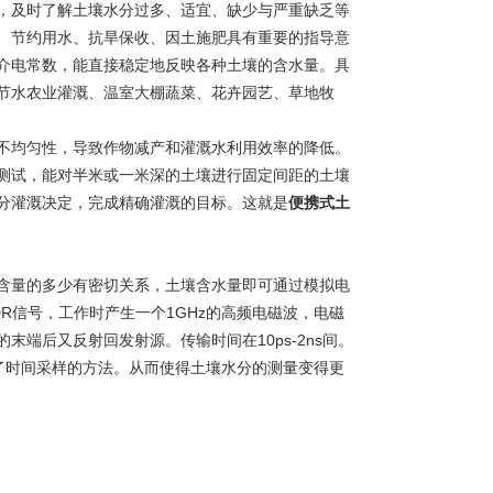
，及时了解土壤水分过多、适宜、缺少与严重缺乏等
、节约用水、抗旱保收、因土施肥具有重要的指导意
介电常数，能直接稳定地反映各种土壤的含水量。具
节水农业灌溉、温室大棚蔬菜、花卉园艺、草地牧
均匀性，导致作物减产和灌溉水利用效率的降低。
测试，能对半米或一米深的土壤进行固定间距的土壤
分灌溉决定，完成精确灌溉的目标。这就是
便携式土
量的多少有密切关系，土壤含水量即可通过模拟电
R信号，工作时产生一个1GHz的高频电磁波，电磁
端后又反射回发射源。传输时间在10ps-2ns间。
立了时间采样的方法。从而使得土壤水分的测量变得更