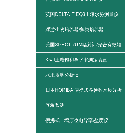
英国DELTA-T EQ3土壤水势测量仪
浮游生物培养器/藻类培养器
美国SPECTRUM辐射计/光合有效辐
射/紫外辐射/总辐射
Ksat土壤饱和导水率测定装置
水果质地分析仪
日本HORIBA 便携式多参数水质分析
仪
气象监测
便携式土壤原位电导率/盐度仪