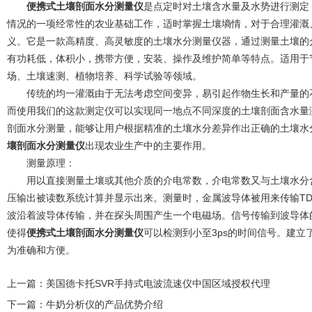
便携式土壤剖面水分测量仪
是点定时对土壤含水量及水势进行测定
情况的一项经常性的农业基础工作，适时掌握土壤墒情，对于合理灌溉
义。它是一款高精度、高灵敏度的土壤水分测量仪器，通过测量土壤的
有功耗低，体积小，携带方便，安装、操作及维护简单等特点。适用于
场、土壤速测、植物培养、科学试验等领域。
传统的均一灌溉由于无法考虑空间变异，易引起作物生长和产量的不
而使用我们的这款测定仪可以实现同一地点不同深度的土壤剖面含水量
剖面水分测量，能够让用户根据精准的土壤水分差异作出正确的土壤水
壤剖面水分测量仪
出现农业生产中的主要作用。
测量原理：
用以直接测量土壤或其他介质的介电常数，介电常数又与土壤水分含
压输出被读数系统计算并显示出来。测量时，金属波导体被用来传输TD
波沿着波导体传输，并在探头周围产生一个电磁场。信号传输到波导体的末
使得
便携式土壤剖面水分测量仪
可以检测到小至3ps的时间信号。建
为准确和方便。
上一篇：
美国德卡托SVR手持式电波流速仪中国区域授权代理
下一篇：
牛奶分析仪的产品优势介绍