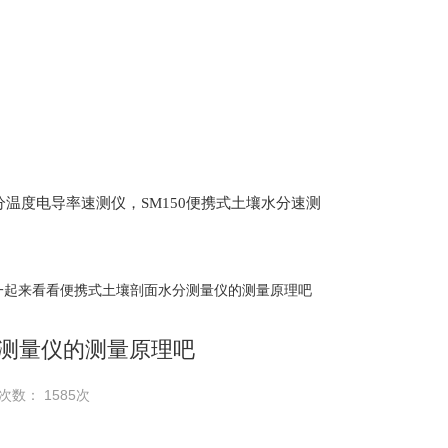
土壤水分温度电导率速测仪，SM150便携式土壤水分速测
Scan 植物冠层分析仪，ML3 便携式土壤水分测量仪,
仪，盖勃乳脂离心机，肉质嫩度仪，牛奶杂质度过
 一起来看看便携式土壤剖面水分测量仪的测量原理吧
测量仪的测量原理吧
次数： 1585次