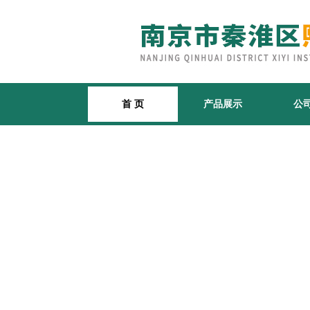
首 页
产品展示
公