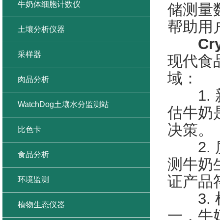
牛奶体细胞计数仪
储测量
帮助用
土壤分析仪器
Cr
采样器
现代食
域：
肉品分析
1. 
WatchDog土壤水分监测站
估牛奶
决策。
比色卡
2. 
食品分析
测牛奶
证产品
环境监测
3. 
植物生态仪器
一，牛