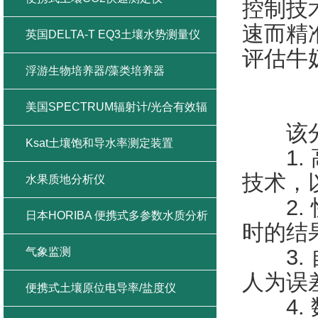
控制技
速而精
英国DELTA-T EQ3土壤水势测量仪
评估牛
浮游生物培养器/藻类培养器
美国SPECTRUM辐射计/光合有效辐
该分
射/紫外辐射/总辐射
Ksat土壤饱和导水率测定装置
1. 
技术，
水果质地分析仪
2. 
日本HORIBA 便携式多参数水质分析
时的结
仪
3. 
气象监测
人为误
便携式土壤原位电导率/盐度仪
4. 