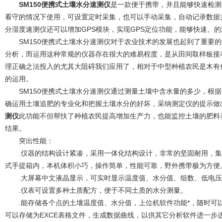
SM150便携式土壤水分速测仪
是一款便于携带，并且能够快速检测
看守的情况下使用，可设置定时采集，也可以手动采集，自动记录数据
分湿度速测仪还可以增加GPS模块，实现GPS定位功能，能够快速、
SM150便携式土壤水分速测仪对于农业技术的发展也起到了重要的
分析，而运用这种常规的仪器存在很大的难易程度，是从田间取样板接
理正确之法投入的尤其大阻碍我们应用了，相对于中型种植农民是木有
的运用。
SM150便携式土壤水分速测仪通过测量土壤中含水量的多少，根据
确运用土壤追肥的专业化和把握土壤水分的好坏，采纳测定仪的提示做
测仪
此功能不但帮扶了种植农民提高增加生产力，也能监控土壤的肥料
结果。
突出性能：
.仪器的结构设计紧凑，采用一体化结构设计，非常的坚固耐用，集液
式手提箱内，本机体积小巧，操作简单，性能可靠，野外携带极为方便
.大屏幕中文液晶显示，可实时显示温度值、水分值、组数、低电压
.仪表可设置多种土质配方，便于不同土质的水分测量。
.能存储各个点的土壤温度值、水分值，上位机软件功能*，随时可以
可以存储为EXCE表格文件，生成数据曲线，以供其它分析软件进一步