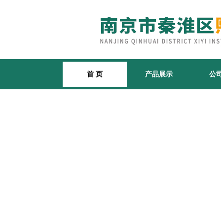
首 页
产品展示
公