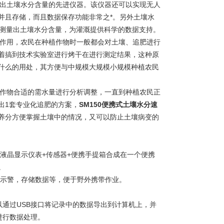
出土壤水分含量的先进仪器。该仪器还可以实现无人
并且存储，而且数据保存功能非常之*。另外土壤水
的测量出土壤水分含量，为灌溉提供科学的数据支持。
作用，农民在种植作物时一般都会对土壤、追肥进行
着搞到技术实验室进行烤干在进行测定结果，这种原
什么的用处，其方便与中规模大规模小规模种植农民
作物合适的需水量进行分析调整，一直到种植农民正
出1套专业化追肥的方案，
SM150便携式土壤水分速
养分方便掌握土壤中的情况，又可以防止土壤病变的
晶显示仪表+传感器+便携手提箱合成在一个便携
。
示警，存储数据等，便于野外携带作业。
通过USB接口将记录中的数据导出到计算机上，并
进行数据处理。