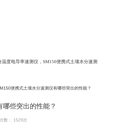
土壤水分温度电导率速测仪，SM150便携式土壤水分速测
Scan 植物冠层分析仪，ML3 便携式土壤水分测量仪,
仪，盖勃乳脂离心机，肉质嫩度仪，牛奶杂质度过
SM150便携式土壤水分速测仪有哪些突出的性能？
仪有哪些突出的性能？
次数： 1529次