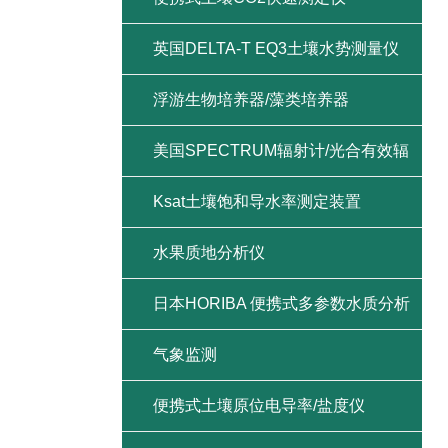
英国DELTA-T EQ3土壤水势测量仪
浮游生物培养器/藻类培养器
美国SPECTRUM辐射计/光合有效辐
射/紫外辐射/总辐射
Ksat土壤饱和导水率测定装置
水果质地分析仪
日本HORIBA 便携式多参数水质分析
仪
气象监测
便携式土壤原位电导率/盐度仪