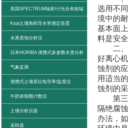
选用不
美国SPECTRUM辐射计/光合有效辐
境中的
射/紫外辐射/总辐射
Ksat土壤饱和导水率测定装置
基本面
料是安
水果质地分析仪
二、使
日本HORIBA 便携式多参数水质分析
好离心
仪
蚀剂的
气象监测
用适当
便携式土壤原位电导率/盐度仪
蚀剂的
牛奶体细胞计数仪
第三、
隔绝腐
土壤分析仪器
办法，
采样器