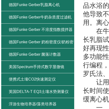
品水浴
德国Funke Gerber乳脂离心机
他导致
德国Funke Gerber牛奶杂质度过滤机
用。离
德国Funke Gerber 不溶度指数搅拌器
在牛奶
长乳脂
德国Funke Gerber 奶粉密度仪/奶粉密
好再现
度计
德国Funke Gerber 菌落计数器
多功能
行编程，
美国Spectrum手持式数字显微镜
罗氏法
便携式土壤CO2快速测定仪
让用户
长时间
英国DELTA-T EQ3土壤水势测量仪
缓离心
浮游生物培养器/藻类培养器
一、选