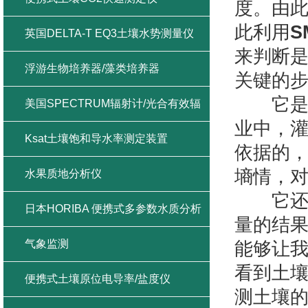
度。由
此利用
S
英国DELTA-T EQ3土壤水势测量仪
来判断
浮游生物培养器/藻类培养器
关键的
它是一
美国SPECTRUM辐射计/光合有效辐
业中，
射/紫外辐射/总辐射
Ksat土壤饱和导水率测定装置
依据的
墒情，
水果质地分析仪
它还能
日本HORIBA 便携式多参数水质分析
量的结
仪
气象监测
能够让
看到土
便携式土壤原位电导率/盐度仪
测土壤