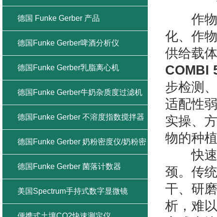
作物营
德国 Funke Gerber 产品
化、作
德国Funke Gerber啤酒分析仪
供给载
COMB
德国Funke Gerber乳脂离心机
步检测
德国Funke Gerber牛奶杂质度过滤机
适配性
德国Funke Gerber 不溶度指数搅拌器
实操、
物的种
德国Funke Gerber 奶粉密度仪/奶粉密
快速多
度计
德国Funke Gerber 菌落计数器
颈。传
干、研
美国Spectrum手持式数字显微镜
析，难以
便携式土壤CO2快速测定仪