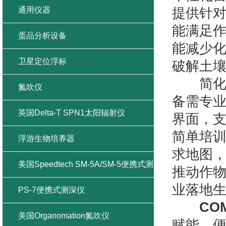
通用仪器
提供针对
能满足
蛋品分析设备
能减少
卫星定位浮标
破解土
简化操
氮吹仪
备需专业
英国Delta-T SPN1太阳辐射仪
界面，
简单培训
浮游生物培养器
求地图，
美国Speedtech SM-5A/SM-5便携式测
推动作物
业落地
深仪
PS-7便携式测深仪
CO
美国Organomation氮吹仪
赋能、