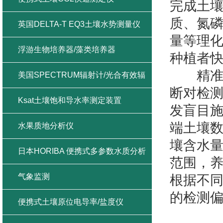
完成土壤
质、氮
英国DELTA-T EQ3土壤水势测量仪
量等理
浮游生物培养器/藻类培养器
种植者
精准度
美国SPECTRUM辐射计/光合有效辐
断对检
射/紫外辐射/总辐射
Ksat土壤饱和导水率测定装置
发盲目
端土壤
水果质地分析仪
壤含水量
日本HORIBA 便携式多参数水质分析
范围，
仪
气象监测
根据不
的检测
便携式土壤原位电导率/盐度仪