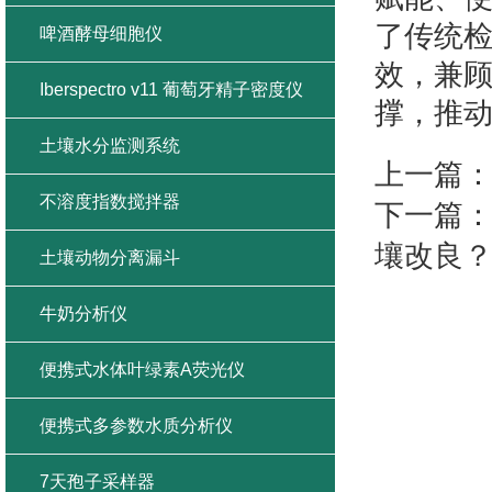
了传统
啤酒酵母细胞仪
效，兼
Iberspectro v11 葡萄牙精子密度仪
撑，推
土壤水分监测系统
上一篇
不溶度指数搅拌器
下一篇
壤改良
土壤动物分离漏斗
牛奶分析仪
便携式水体叶绿素A荧光仪
便携式多参数水质分析仪
7天孢子采样器