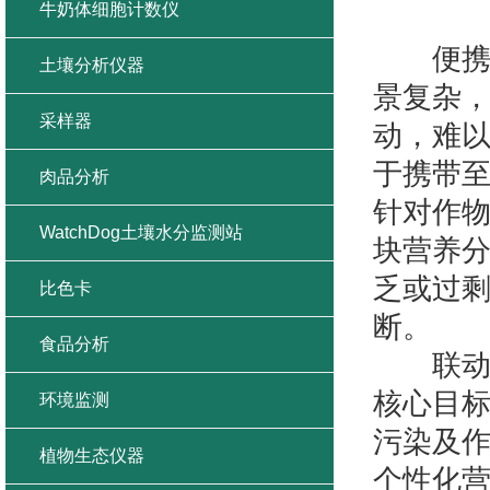
牛奶体细胞计数仪
便携适
土壤分析仪器
景复杂
采样器
动，难以
于携带
肉品分析
针对作
WatchDog土壤水分监测站
块营养
乏或过剩
比色卡
断。
食品分析
联动营
核心目
环境监测
污染及作
植物生态仪器
个性化